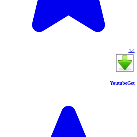
4.4
YoutubeGet