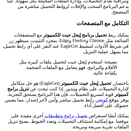
ومراقبة تقدم التحميلات، وإدارة الملفات المحملة بكل سهولة. كما
يدعم البرنامج السحب والإفلات لروابط التحميل مباشرة من
المتصفح.
التكامل مع المتصفحات
يمكنك ربط
تحميل برنامج إيجل جيت للكمبيوتر
مع المتصفحات
الشائعة مثل Chrome وFirefox وEdge. بمجرد التثبيت، سيظهر زر
في شريط الأدوات لتنشيط EagleGet عند النقر على أي رابط تحميل،
مما يسهل عملية التنزيل.
نصيحة: استخدم إيجل جيت لتحميل ملفات كبيرة مثل
الأفلام والبرامج، فهو يتعامل مع الملفات الضخمة
بكفاءة عالية.
باختصار،
تحميل إيجل جيت للكمبيوتر
(EagleGet) هو حل متكامل
لإدارة التحميلات على نظام ويندوز. إذا كنت تبحث عن
تنزيل برامج
كمبيوتر
قوية لتسريع التحميلات، فإن هذا البرنامج يستحق التجربة.
يوفر موقع
كويجي
رابط تحميل مباشر وآمن لآخر إصدار، مما يضمن
حصولك على أفضل أداء.
يمكنك أيضًا استعراض
تحميل برامج وتطبيقات
أخرى مفيدة على
موقعنا. مع إمكانية استئناف التحميلات وتعدد الخيوط، يصبح تنزيل
الملفات تجربة سريعة ومريحة.