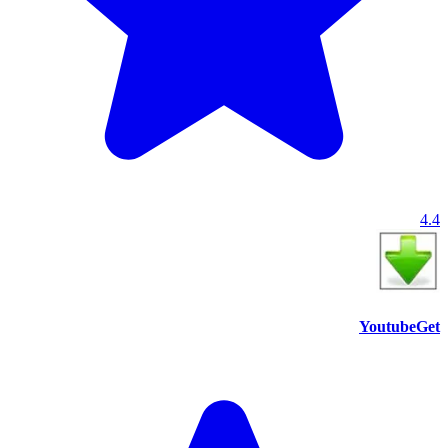
4.4
YoutubeGet