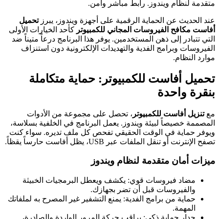
متقدمة لنظام ويندوز. رابط مباشر وآمن.
عند الحديث عن الحماية الرقمية على أجهزة ويندوز، يبرز
تحميل
أفاست مكافح الفيروسات المجاني للكمبيوتر
كأحد الخيارات الأولى
التي تتبادر إلى ذهن المستخدمين. يوفر هذا البرنامج درعاً متيناً ضد
الفيروسات وبرامج الفدية والتهديدات الإلكترونية دون استنزاف
موارد النظام.
تحميل أفاست للكمبيوتر: حماية متكاملة
بنقرة واحدة
مع
تنزيل أفاست للكمبيوتر
، تحصل على مجموعة من الأدوات
المصممة خصيصاً لبيئة ويندوز. يعمل البرنامج في الخلفية بسلاسة،
ويوفر حماية في الوقت الحقيقي تفحص كل ملف تديره. سواء كنت
تصفح الإنترنت أو تنقل الملفات عبر USB، يظل أفاست حارساً يقظاً.
ميزات أمان متقدمة لنظام ويندوز
مضاد فيروسات قوي: يكشف ويعطل البرمجيات الخبيثة
والفيروسات قبل أن تضر بجهازك.
حماية من برامج الفدية: يمنع التشفير غير المصرح به لملفاتك
المهمة.
جدار حماية ذكي: يراقب حركة المرور الواردة والصادرة،