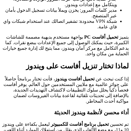
ويتكامل مع إعدادات ويندوز.
مدير كلمات المرور: يخزن ويملأ بيانات تسجيل الدخول بأمان
عبر المتصفح.
شبكة VPN محدودة: تشفير اتصالك عند استخدام شبكات واي
فاي عامة.
يتميز
تحميل أفاست PC
بواجهة مستخدم بديهية مصممة للشاشات
الكبيرة، حيث يمكنك الوصول إلى جميع الإعدادات ببضع نقرات. كما
يدعم التكامل مع مركز أمان ويندوز، مما يتيح لك إدارة جميع خيارات
الحماية من مكان واحد.
لماذا تختار تنزيل أفاست على ويندوز
إذا كنت تبحث عن
تحميل أفاست ويندوز
، فأنت تختار برنامجاً حاصلاً
على جوائز عالمية مع ملايين المستخدمين حول العالم. يوفر أفاست
فحصاً ذكياً يحلل سلوك التطبيقات لاكتشاف التهديدات الجديدة،
بالإضافة إلى تحديثات تلقائية لقاعدة بيانات الفيروسات لضمان
مواكبة أحدث المخاطر.
أداء محسن لأنظمة ويندوز الحديثة
تم تحسين
تحميل برنامج أفاست للكمبيوتر
ليعمل بكفاءة على ويندوز
10 و11، مع وضع الألعاب الذي يقلل من استهلاك الموارد أثناء اللعب.