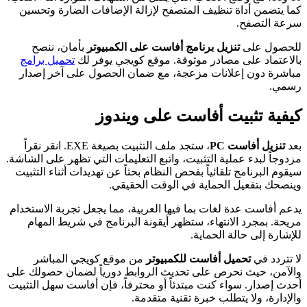
كما يتضمن أداة تنظيف المتصفح لإزالة الإضافات الضارة وتحسين
سرعة التصفح.
للحصول على
تنزيل برنامج أفاست على الكمبيوتر
بأمان، ننصح
بالاعتماد على مصادر موثوقة. موقع كويجي يوفر لك
تحميل برامج
مباشرة دون إعلانات مزعجة، مع ضمان الحصول على آخر إصدار
رسمي.
كيفية تثبيت أفاست على ويندوز
بعد
تنزيل أفاست PC
، ستجد ملف التثبيت بصيغة EXE. انقر نقراً
مزدوجاً لبدء عملية التثبيت، واتبع التعليمات التي تظهر على الشاشة.
سيقوم البرنامج تلقائياً بفحص النظام بحثاً عن تهديدات أثناء التثبيت
وينصحك بتفعيل الحماية في الوقت الحقيقي.
يدعم أفاست عدة لغات بما فيها العربية، مما يجعل تجربة الاستخدام
مريحة. بمجرد الانتهاء، ستظهر أيقونة البرنامج في شريط المهام
للإشارة إلى حالة الحماية.
لا تتردد في
تحميل أفاست للكمبيوتر
من موقع كويجي المباشر
والآمن، حيث نحرص على تحديث الروابط دورياً لضمان حصولك على
أحدث إصدار. سواء كنت مبتدئاً أو محترفاً، فإن أفاست سهل التثبيت
والإدارة، ولا يتطلب خبرة تقنية متقدمة.