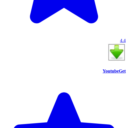
4.4
YoutubeGet