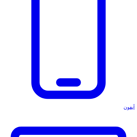
آيفون