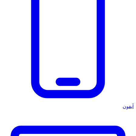
آيفون