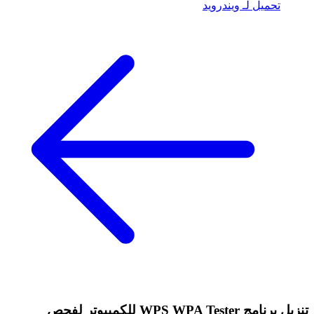
تحميل لـ ويندرويد
تنزيل برنامج WPS WPA Tester للكمبيوتر لفحص