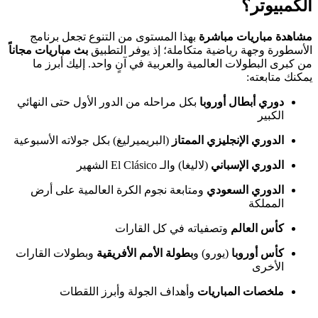
الكمبيوتر؟
مشاهدة مباريات مباشرة
بهذا المستوى من التنوع تجعل برنامج
الأسطورة وجهة رياضية متكاملة؛ إذ يوفر التطبيق
بث مباريات مجاناً
من كبرى البطولات العالمية والعربية في آنٍ واحد. إليك أبرز ما
يمكنك متابعته:
دوري أبطال أوروبا
بكل مراحله من الدور الأول حتى النهائي
الكبير
الدوري الإنجليزي الممتاز
(البريميرليغ) بكل جولاته الأسبوعية
الدوري الإسباني
(لاليغا) والـ El Clásico الشهير
الدوري السعودي
ومتابعة نجوم الكرة العالمية على أرض
المملكة
كأس العالم
وتصفياته في كل القارات
كأس أوروبا
(يورو) و
بطولة الأمم الأفريقية
وبطولات القارات
الأخرى
ملخصات المباريات
وأهداف الجولة وأبرز اللقطات