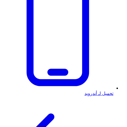
تحميل لـ أندرويد