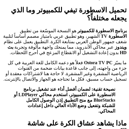
تحميل الاسطورة تيفي للكمبيوتر وما الذي
يجعله مختلفاً؟
برنامج الاسطورة للكمبيوتر
هو النسخة الموسّعة من تطبيق
الاسطورة TV
الشهير، وهو تطبيق عربي بامتياز مصمم أساساً لتلبية
شغف جمهور الوطن العربي بمتابعة الكرة. التطبيق يعمل على نظام
ويندوز
عبر محاكي الأندرويد، مما يمنحك واجهة مألوفة وتجربة
بث
HD
بدون إعادة التشغيل أو الانقطاع المزعج في أحرج اللحظات.
ما يميّز
Ostora TV PC
فعلاً هو دعمه الكامل للغة العربية في كل
جزء من واجهته، إلى جانب قاعدة بيانات ضخمة من القنوات
الرياضية المشفرة وغير المشفرة. لا حاجة هنا لاشتراكات معقدة أو
تسجيل حساب مسبق، فكل ما تحتاجه هو الجهاز والاتصال بالإنترنت.
نصيحة تقنية: لضمان أفضل أداء عند تشغيل برنامج
الاسطورة على الكمبيوتر، استخدم محاكي LDPlayer أو
BlueStacks مع منح التطبيق إذن الوصول الكامل
للشبكة وتفعيل وضع الأداء العالي داخل إعدادات
المحاكي.
ماذا يشاهد عشاق الكرة على شاشة