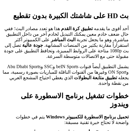
بث HD على شاشتك الكبيرة بدون تقطيع
أحد أقوى ما يقدمه
تطبيق كرة القدم
هذا هو تعدد مصادر البث؛ ففي
حال ضعف خادم معين يمكنك التبديل لخادم آخر من داخل التطبيق
مباشرة، وهو ما يجعل تجربة
البث المباشر
على الكمبيوتر أكثر
استقراراً مقارنة بكثير من المنصات المشابهة.
جودة عالية
تصل إلى
بث 1080p متاحة على الروابط المميزة، وتحافظ التطبيق على جودة
مقبولة حتى مع الاتصالات متوسطة السرعة.
يشمل التطبيق أيضاً قنوات beIN Sports وSSC وAbu Dhabi Sports
وON Sport وغيرها من القنوات الناقلة للمباريات بصورة رسمية، مما
يجعله
تطبيق متابعة البطولات
الذي يغطي احتياج المشجع العربي
من نقطة واحدة.
خطوات تشغيل برنامج الاسطورة على
ويندوز
تحميل برنامج الاسطورة للكمبيوتر Windows
يتم في خطوات
واضحة لا تحتاج خبرة تقنية مسبقة: