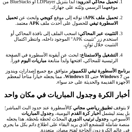
تحميل محاكي أندرويد:
ابدأ بتنزيل LDPlayer أو BlueStacks من
موقعهما الرسمي وثبّته على جهازك.
تحميل ملف APK:
توجّه إلى موقع
كويجي
وابحث عن
تحميل
الاسطورة تيفي
للحصول على أحدث ملف
APK
معتمد.
التثبيت عبر المحاكي:
اسحب الملف إلى نافذة المحاكي أو
استخدم زر "تثبيت APK" الموجود داخله، وانتظر اكتمال
التثبيت خلال ثوانٍ.
التشغيل والاستمتاع:
ابحث عن أيقونة الأسطورة في الصفحة
الرئيسية للمحاكي، افتحها وابدأ متابعة
مباريات اليوم
فوراً.
برنامج الأسطورة تيفي للكمبيوتر
متوافق مع جميع إصدارات ويندوز
من
Windows 7
حتى
Windows 11
، مما يجعله خياراً متاحاً لمعظم
الأجهزة القديمة والحديثة على حد سواء.
أخبار الكرة وجدول المباريات في مكان واحد
لا يتوقف
تطبيق رياضي مجاني
كالأسطورة عند حدود البث المباشر؛
بل يمتد ليشمل
أخبار كرة القدم
اليومية، و
جدول المباريات
الأسبوعي، و
جدول ترتيب الدوري
المحدّث لحظة بلحظة. هذا يجعله
منصة شاملة للمشجع الذي يريد البقاء على اطلاع دائم بكل ما يجري
في عالم الكرة دون الحاجة لفتح مصادر متعددة.