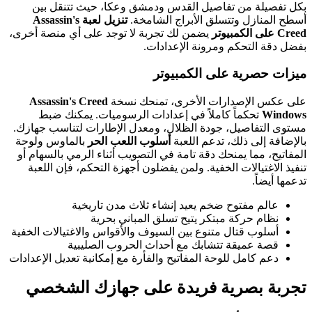
بكل تفصيلة من تفاصيل القدس ودمشق وعكا، حيث تتنقل بين
أسطح المنازل وتتسلق الأبراج الشامخة.
تنزيل لعبة Assassin's
Creed على الكمبيوتر
يضمن لك تجربة لا توجد على أي منصة أخرى،
بفضل دقة التحكم ومرونة الإعدادات.
ميزات حصرية على الكمبيوتر
على عكس الإصدارات الأخرى، تمنحك نسخة
Assassin's Creed
Windows
تحكماً كاملاً في إعدادات الرسوميات. يمكنك ضبط
مستوى التفاصيل، جودة الظلال، ومعدل الإطارات لتناسب جهازك.
بالإضافة إلى ذلك، تدعم اللعبة
أسلوب اللعب الحر
بالماوس ولوحة
المفاتيح، مما يمنحك دقة تامة في التصويب أثناء الرمي بالسهام أو
تنفيذ الاغتيالات الخفية. ولمن يفضلون أجهزة التحكم، فإن اللعبة
تدعمها أيضاً.
عالم مفتوح ضخم يعيد إنشاء ثلاث مدن تاريخية
نظام حركة مبتكر يتيح تسلق المباني بحرية
أسلوب قتال متنوع بين السيوف والأقواس والاغتيالات الخفية
قصة عميقة تتشابك مع أحداث الحروب الصليبية
دعم كامل للوحة المفاتيح والفأرة مع إمكانية تعديل الإعدادات
تجربة بصرية فريدة على جهازك الشخصي