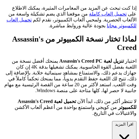
إذا كنت تبحث عن المزيد من المغامرات المثيرة، يمكنك الاطلاع
على
تحميل العاب كاملة
من موقعنا الذي يضم تشكيلة واسعة من
الألعاب الحصرية. ولمحبي ألعاب الكمبيوتر، نقدم لكم
تحميل العاب
للكمبيوتر مجانا
بجودة عالية وروابط مباشرة.
لماذا تختار نسخة الكمبيوتر من Assassin's
Creed
اختيار
تنزيل لعبة Assassin's Creed PC
يمنحك أفضل نسخة من
اللعبة بفضل القوة الحاسوبية. يمكنك تشغيلها بدقة 4K إن كان
جهازك يدعم ذلك، والاستمتاع بمشاهد سينمائية خلابة. بالإضافة إلى
ذلك، تتيح لك اللعبة حفظ التقدم يدوياً، مما يمنحك تحكماً كاملاً في
وقت اللعب. استعد لأكثر من 20 ساعة من القصة الرئيسية مع مهام
جانبية لا حصر لها، كلها متاحة على منصة Windows.
لا تنتظر أكثر من ذلك، ابدأ الآن
تحميل لعبة Assassin's Creed
للكمبيوتر
من كويجي واستمتع بواحدة من أعظم ألعاب الأكشن
والاغتيالات في التاريخ.
اقرأ المزيد