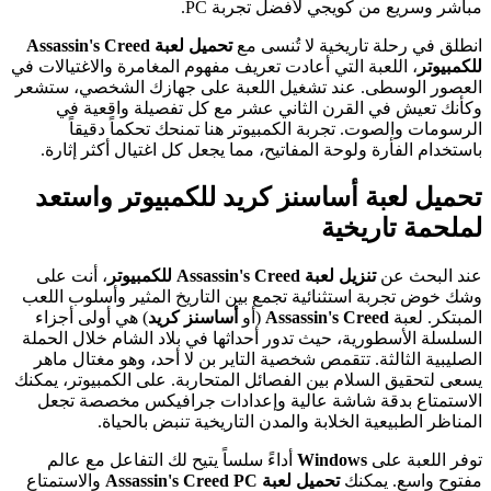
مباشر وسريع من كويجي لأفضل تجربة PC.
انطلق في رحلة تاريخية لا تُنسى مع
تحميل لعبة Assassin's Creed
للكمبيوتر
، اللعبة التي أعادت تعريف مفهوم المغامرة والاغتيالات في
العصور الوسطى. عند تشغيل اللعبة على جهازك الشخصي، ستشعر
وكأنك تعيش في القرن الثاني عشر مع كل تفصيلة واقعية في
الرسومات والصوت. تجربة الكمبيوتر هنا تمنحك تحكماً دقيقاً
باستخدام الفأرة ولوحة المفاتيح، مما يجعل كل اغتيال أكثر إثارة.
تحميل لعبة أساسنز كريد للكمبيوتر واستعد
لملحمة تاريخية
عند البحث عن
تنزيل لعبة Assassin's Creed للكمبيوتر
، أنت على
وشك خوض تجربة استثنائية تجمع بين التاريخ المثير وأسلوب اللعب
المبتكر. لعبة
Assassin's Creed
(أو
أساسنز كريد
) هي أولى أجزاء
السلسلة الأسطورية، حيث تدور أحداثها في بلاد الشام خلال الحملة
الصليبية الثالثة. تتقمص شخصية التاير بن لا أحد، وهو مغتال ماهر
يسعى لتحقيق السلام بين الفصائل المتحاربة. على الكمبيوتر، يمكنك
الاستمتاع بدقة شاشة عالية وإعدادات جرافيكس مخصصة تجعل
المناظر الطبيعية الخلابة والمدن التاريخية تنبض بالحياة.
توفر اللعبة على
Windows
أداءً سلساً يتيح لك التفاعل مع عالم
مفتوح واسع. يمكنك
تحميل لعبة Assassin's Creed PC
والاستمتاع