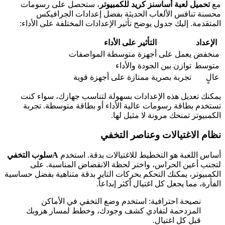
مع
تحميل لعبة أساسنز كريد للكمبيوتر
، ستحصل على رسومات
محسنة تنافس الألعاب الحديثة بفضل إعدادات الجرافيكس
المتقدمة. إليك جدول يوضح تأثير الإعدادات المختلفة على الأداء:
الإعداد
التأثير على الأداء
منخفض
يعمل على أجهزة متوسطة المواصفات
متوسط
توازن بين الجودة والأداء
عالٍ
تجربة بصرية ممتازة على أجهزة قوية
يمكنك تعديل هذه الإعدادات بسهولة لتناسب جهازك، سواء كنت
تستخدم بطاقة رسومات عالية الأداء أو بطاقة متوسطة. تجربة
الكمبيوتر تمنحك مرونة لا مثيل لها.
نظام الاغتيالات وعناصر التخفي
أساس اللعبة هو التخطيط للاغتيالات بدقة. استخدم
Aسلوب التخفي
لتجنب أعين الحراس، واختر لحظة الانقضاض المناسبة. على
الكمبيوتر، يمكنك التحكم بحركات التاير بدقة متناهية بفضل حساسية
الفأرة، مما يجعل كل اغتيال أكثر إبداعاً.
نصيحة احترافية: استخدم وضع التخفي في الأماكن
المزدحمة لتفادي كشف وجودك، وخطط لمسار هروبك
قبل كل اغتيال.