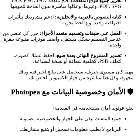
تحرير جميع أنواع الملفات:
افتح ملفات PSD، PNG، JPG،
PDF، SVG، وغيرها، وعدّلها مباشرة بدون الحاجة لتحويلها.
كتابة النصوص بالعربية والانجليزية:
ادعم مشاريعك بتأثيرات
احترافية وحدد نوع الخط بحرية.
العمل على طبقات وتصميم متعدد الأجزاء:
حرر كل عنصر من
عناصر التصميم بشكل مستقل، وأضف مؤثرات متنوعة بنقرة
واحدة.
تصدير المشروع النهائي بعدة صيغ:
احفظ عملك كصورة،
كملف PSD، كخلفية شفافة أو نسخة للطباعة.
مهما كان مستوى خبرتك، ستحصل على نتائج احترافية وبأقل
مجهود، وكل هذا مباشرة من جهاز الكمبيوتر الخاص بك.
🛡️ الأمان وخصوصية البيانات مع Photopea
يضع فوتوبيا أمان مستخدميه في المقدمة:
جميع الملفات تبقى على الجهاز والخصوصية مضمونة.
البرنامج لا يطلب معلومات تسجيل أو يتتبع مشاريعك.