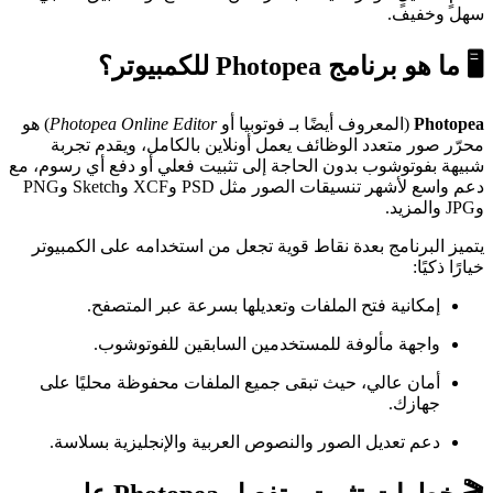
سهل وخفيف.
🖥️ ما هو برنامج Photopea للكمبيوتر؟
Photopea
(المعروف أيضًا بـ فوتوبيا أو
Photopea Online Editor
) هو
محرّر صور متعدد الوظائف يعمل أونلاين بالكامل، ويقدم تجربة
شبيهة بفوتوشوب بدون الحاجة إلى تثبيت فعلي أو دفع أي رسوم، مع
دعم واسع لأشهر تنسيقات الصور مثل PSD وXCF وSketch وPNG
وJPG والمزيد.
يتميز البرنامج بعدة نقاط قوية تجعل من استخدامه على الكمبيوتر
خيارًا ذكيًا:
إمكانية فتح الملفات وتعديلها بسرعة عبر المتصفح.
واجهة مألوفة للمستخدمين السابقين للفوتوشوب.
أمان عالي، حيث تبقى جميع الملفات محفوظة محليًا على
جهازك.
دعم تعديل الصور والنصوص العربية والإنجليزية بسلاسة.