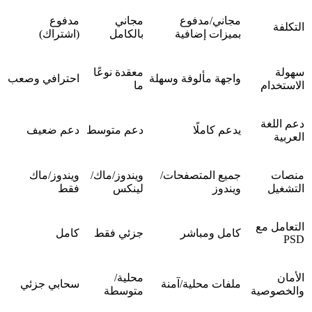
مجاني/مدفوع
مجاني
مدفوع
التكلفة
بميزات إضافية
بالكامل
(اشتراك)
سهولة
معقدة نوعًا
واجهة مألوفة وسهلة
احترافي وصعب
الاستخدام
ما
دعم اللغة
يدعم كاملًا
دعم متوسط
دعم ضعيف
العربية
منصات
جميع المتصفحات/
ويندوز/ماك/
ويندوز/ماك
التشغيل
ويندوز
لينكس
فقط
التعامل مع
كامل ومباشر
جزئي فقط
كامل
PSD
الأمان
محلية/
ملفات محلية/آمنة
سحابي جزئي
والخصوصية
متوسطة