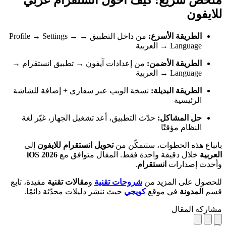
ملخص سريع: كيف احول انستقرام عربي
للايفون
الطريقة الأسرع:
من داخل التطبيق → Profile → Settings →
Language → العربية
الطريقة الأضمن:
من إعدادات آيفون → تطبيق انستقرام →
Language → العربية
الطريقة البديلة:
نسخة الويب عبر سفاري + إضافة للشاشة
الرئيسية
حل المشاكل:
حدّث التطبيق، أعد تشغيل الجهاز، غيّر لغة
النظام مؤقتًا
باتباع هذه الخطوات، ستتمكّن من
تحويل انستقرام للايفون
إلى
العربية
خلال دقيقة واحدة فقط. المقال متوافق مع
iOS 2026
وأحدث إصدارات
انستقرام
.
للحصول على المزيد من
شروحات تقنية
و
مقالات تقنية
مفيدة، تابع
قسم
المدونة
في موقع
كويجي
حيث ننشر دليلات محدّثة دائمًا.
مشاركة المقال