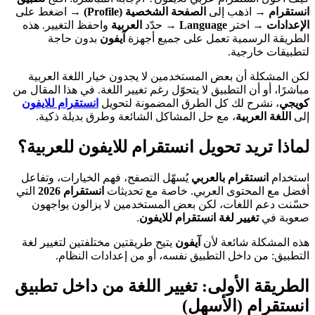
انستقرام
→ اذهب إلى
الصفحة الشخصية (Profile)
→ اضغط على
الإعدادات
→ اختر
Language
→ حدّد
العربية
واحفظ التغيير. هذه
الطريقة الرسمية تعمل على جميع أجهزة
آيفون
بدون حاجة
لتطبيقات خارجية.
لكن المشكلة أن بعض المستخدمين لا يجدون خيار اللغة العربية
مباشرًا، أو أن التطبيق لا يتحوّل رغم تغيير اللغة. في هذا المقال من
كويجي
، نشرح لك كل الطرق المضمونة لتحويل
انستقرام للايفون
إلى
اللغة العربية
، مع حل المشاكل الشائعة وطرق بديلة ذكية.
لماذا تريد تحويل انستقرام للايفون للعربية؟
استخدام
انستقرام بالعربي
يُسهّل التصفح، فهم الخيارات، وتفاعل
أفضل مع المحتوى العربي. خاصة مع تحديثات
انستقرام 2026
التي
حسّنت دعم اللغات، لكن بعض المستخدمين لا يزالون يواجهون
صعوبة في
تغيير لغة انستقرام للايفون
.
هذه المشكلة شائعة لأن
آيفون
يتيح طريقتين مختلفتين لتغيير لغة
التطبيق: من داخل التطبيق نفسه، أو من إعدادات النظام.
الطريقة الأولى: تغيير اللغة من داخل تطبيق
انستقرام (الأسهل)