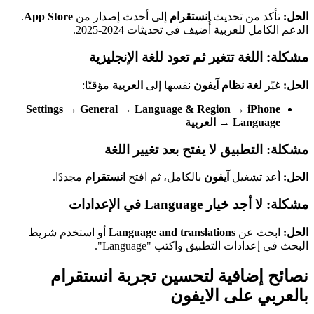
الحل:
تأكد من تحديث
انستقرام
إلى أحدث إصدار من
App Store
.
الدعم الكامل للعربية أُضيف في تحديثات 2024-2025.
مشكلة: اللغة تتغير ثم تعود للغة الإنجليزية
الحل:
غيّر
لغة نظام آيفون
نفسها إلى
العربية
مؤقتًا:
Settings
→
General
→
Language & Region
→
iPhone
Language
→
العربية
مشكلة: التطبيق لا يفتح بعد تغيير اللغة
الحل:
أعد تشغيل
آيفون
بالكامل، ثم افتح
انستقرام
مجددًا.
مشكلة: لا أجد خيار Language في الإعدادات
الحل:
ابحث عن
Language and translations
أو استخدم شريط
البحث في إعدادات التطبيق واكتب "Language".
نصائح إضافية لتحسين تجربة انستقرام
بالعربي على الايفون