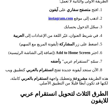
الطريقة الأولى والثانية لا تعمل:
افتح
متصفح سفاري
على
آيفون
اذهب إلى موقع
instagram.com
سجّل الدخول بحسابك
في شريط العنوان، غيّر اللغة من الإعدادات إلى
العربية
اضغط على زر
المشاركة
(أيقونة المربع مع السهم)
اختر
Add to Home Screen
(إضافة إلى الشاشة الرئيسية)
سمّهِ "انستقرام عربي" و
أضفه
الآن ستجد أيقونة جديدة تفتح
انستقرام بالعربي
كتطبيق ويب
هذه الطريقة
مشروعة
وتعطيك واجهة
انستقرام بالعربي
كاملة،
لكنها قد تكون أبطأ قليلًا من التطبيق الأصلي.
الطرق الثلاث لتحويل انستقرام عربي
للايفون