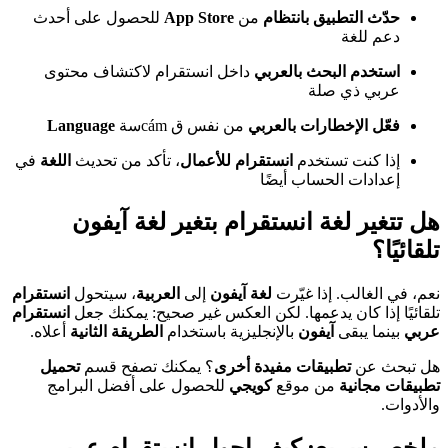
حدّث التطبيق بانتظام
من
App Store
للحصول على أحدث
دعم للغة
استخدم البحث بالعربي
داخل انستقرام لاكتشاف محتوى
عربي ذي صلة
فعّل الإخطارات بالعربي
من نفس ق cámسة
Language
إذا كنت تستخدم
انستقرام للأعمال
، تأكد من تحديث
اللغة
في
إعدادات الحساب أيضًا
هل تتغير لغة انستقرام بتغير لغة آيفون
تلقائيًا؟
نعم، في الغالب. إذا غيّرت
لغة آيفون
إلى
العربية
، سيتحول
انستقرام
تلقائيًا إذا كان يدعمها. لكن العكس غير صحيح: يمكنك جعل
انستقرام
عربي
بينما يبقى
آيفون
بالإنجليزية باستخدام
الطريقة الثانية
أعلاه.
هل تبحث عن
تطبيقات مفيدة أخرى
؟ يمكنك تصفح قسم
تحميل
تطبيقات مجانية
من موقع
كويجي
للحصول على أفضل البرامج
والأدوات.