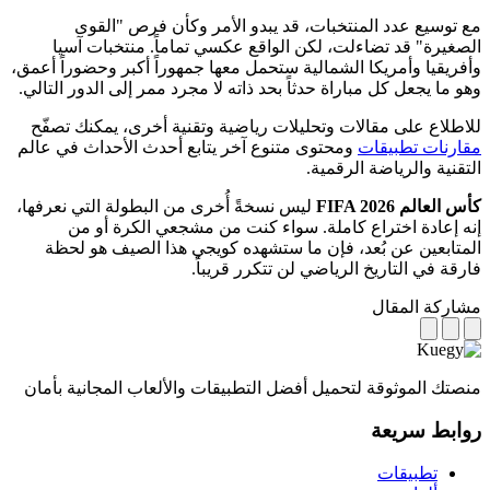
مع توسيع عدد المنتخبات، قد يبدو الأمر وكأن فرص "القوى
الصغيرة" قد تضاءلت، لكن الواقع عكسي تماماً. منتخبات آسيا
وأفريقيا وأمريكا الشمالية ستحمل معها جمهوراً أكبر وحضوراً أعمق،
وهو ما يجعل كل مباراة حدثاً بحد ذاته لا مجرد ممر إلى الدور التالي.
للاطلاع على مقالات وتحليلات رياضية وتقنية أخرى، يمكنك تصفّح
مقارنات تطبيقات
ومحتوى متنوع آخر يتابع أحدث الأحداث في عالم
التقنية والرياضة الرقمية.
كأس العالم FIFA 2026
ليس نسخةً أُخرى من البطولة التي نعرفها،
إنه إعادة اختراع كاملة. سواء كنت من مشجعي الكرة أو من
المتابعين عن بُعد، فإن ما ستشهده كويجي هذا الصيف هو لحظة
فارقة في التاريخ الرياضي لن تتكرر قريباً.
مشاركة المقال
منصتك الموثوقة لتحميل أفضل التطبيقات والألعاب المجانية بأمان
روابط سريعة
تطبيقات