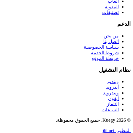
ألعاب
المدونة
تصنيفات
الدعم
من نحن
اتصل بنا
سياسة الخصوصية
شروط الخدمة
خريطة الموقع
نظام التشغيل
ويندوز
أندرويد
ويندرويد
آيفون
التلفاز
الساعات
© 2026 Kuegy. جميع الحقوق محفوظة.
المطور: jlil.net