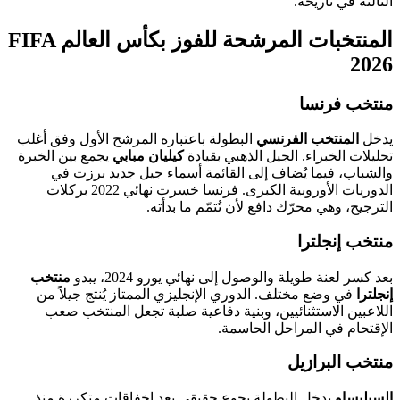
الثالثة في تاريخه.
المنتخبات المرشحة للفوز بكأس العالم FIFA
2026
منتخب فرنسا
يدخل
المنتخب الفرنسي
البطولة باعتباره المرشح الأول وفق أغلب
تحليلات الخبراء. الجيل الذهبي بقيادة
كيليان مبابي
يجمع بين الخبرة
والشباب، فيما يُضاف إلى القائمة أسماء جيل جديد برزت في
الدوريات الأوروبية الكبرى. فرنسا خسرت نهائي 2022 بركلات
الترجيح، وهي محرّك دافع لأن تُتمّم ما بدأته.
منتخب إنجلترا
بعد كسر لعنة طويلة والوصول إلى نهائي يورو 2024، يبدو
منتخب
إنجلترا
في وضع مختلف. الدوري الإنجليزي الممتاز يُنتج جيلاً من
اللاعبين الاستثنائيين، وبنية دفاعية صلبة تجعل المنتخب صعب
الإقتحام في المراحل الحاسمة.
منتخب البرازيل
السيليساو
يدخل البطولة بجوع حقيقي بعد إخفاقات متكررة منذ