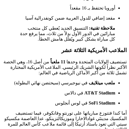
أوروبا تحتفظ بـ 16 مقعداً
مقعد إضافي للدول العربية ضمن كونفدرالية آسيا
ملاحظة تقنية:
التنسيق الجديد يُعطي كل منتخب
مباراتَين في الدور الأول بدلاً من ثلاث، مما يرفع حدة
كل مباراة بشكل كبير ويُقلّل هامش الخطأ.
الملاعب الأمريكية الثلاثة عشر
تستضيف الولايات المتحدة وحدها
11 ملعباً
من أصل 16، وهي الحصة
الأكبر نظراً لكونها الشريك الرئيسي. الملاعب الأمريكية المختارة
تشمل ثلاثة من أكبر الأماكن الرياضية في العالم:
ملعب ميتلايف
في نيوجيرسي (سيحتضن نهائي البطولة)
AT&T Stadium
في دالاس
SoFi Stadium
في لوس أنجلوس
أما كندا فتتوزع مبارياتها على تورنتو وفانكوفر، فيما تستضيف
المكسيك مدينتَي غوادالاخارا وموزيكالتزينكو، عدا العاصمة مكسيكو
سيتي التي تعود باستاد أزتيكا إلى قائمة ملاعب كأس العالم للمرة