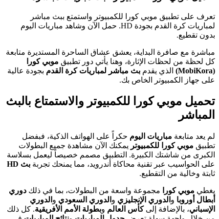
تعرف على تطبيق موبي كورا للكمبيوتر واستمتع ببث مباشر
لمباريات كرة القدم بجودة HD. حمل الآن وشاهد مباريات اليوم
بدون تقطيع.
مباشرة مع صافرة البداية، يعشق عشاق الساحرة المستديرة متابعة
كل لحظة من لحظات الإثارة، وهنا يأتي دور تطبيق
موبي كورا
(MobiKora)
الذي يقدم
بث مباشر لمباريات كرة القدم
بجودة عالية
على جهاز الكمبيوتر الخاص بك.
تحميل موبي كورا للكمبيوتر والاستمتاع بالبث
المباشر
لم يعد متابعة
مباريات اليوم
حكراً على الهواتف الذكية، فبفضل
تطبيق
موبي كورا للكمبيوتر
يمكنك الآن مشاهدة جميع البطولات
الكبرى من شاشتك الكبيرة. التطبيق مصمم خصيصاً ليعمل بسلاسة
على الحواسيب عبر تقنية محاكاة أندرويد، مما يمنحك تجربة
بث HD
ثابتة وخالية من التقطيع.
يغطي
موبي كورا
مجموعة واسعة من البطولات، بما في ذلك
دوري
أبطال أوروبا
و
الدوري الإنجليزي
و
الدوري السعودي
و
الدوري
الإسباني
، بالإضافة إلى
كأس العالم
و
بطولة الأمم الأفريقية
. كل ذلك
من خلال واجهة سهلة تعرض
جدول المباريات
و
نتائج المباريات
في