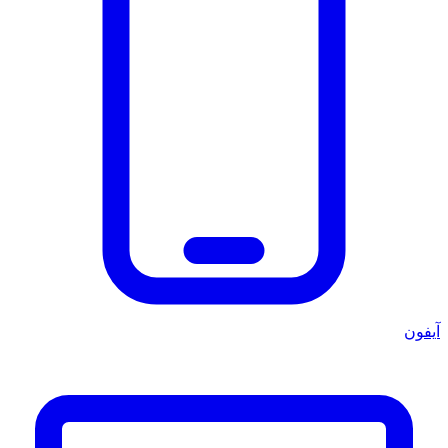
آيفون