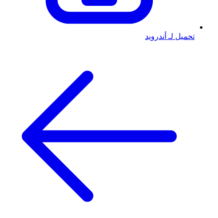
تحميل لـ أندرويد