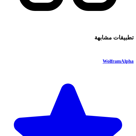
تطبيقات مشابهة
WolframAlpha