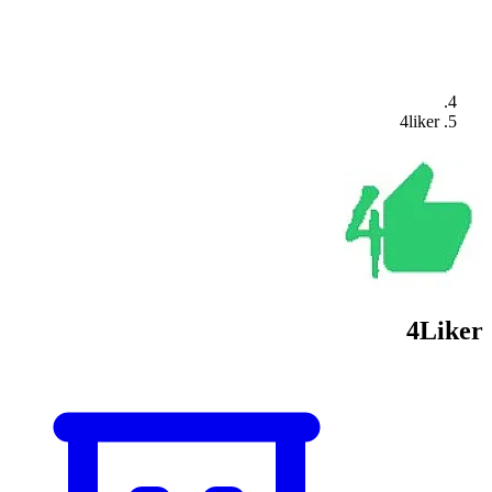
4liker
4Liker