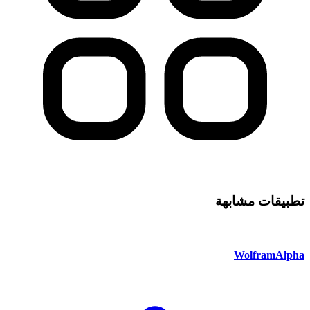
تطبيقات مشابهة
WolframAlpha