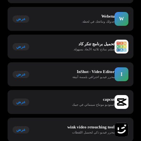
Webetu
W
عرض
جدولك ونتائجك في لحظة.
تحميل برنامج تنكر كاد
عرض
صمّم نماذج ثلاثية الأبعاد بسهولة.
InShot - Video Editor
I
عرض
محرر فيديو احترافي بلمسة أنيقة
capcut
عرض
استوديو مونتاج سينمائي في جيبك
wink video retouching tool
عرض
محرر فيديو ذكي لتجميل اللقطات