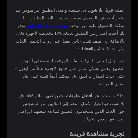
عملية
تنزيل يلا شوت ios
بسيطة وآمنة. التطبيق غير متوفر على
متجر آب ستور الرسمي بسبب سياسات البث المباشر، لذا
يمكنك الحصول عليه من موقعنا
تحميل برامج وتطبيقات
. نوفر
لك أحدث إصدار من التطبيق بصيغة IPA مخصصة لأجهزة iOS،
بالإضافة إلى ملف تثبيت خاص يعمل عبر أدوات التحميل الجانبي
مثل AltStore أو sideloadly.
بعد تنزيل الملف، اتبع التعليمات المرفقة لتثبيته على آيفونك.
التطبيق يعمل بشكل مثالي على جميع الأجهزة بدءاً من آيفون 6s
حتى أحدث إصدارات آيفون 16. يمكنك أيضاً تثبيته على آيباد
بنفس الطريقة.
إذا كنت تبحث عن
أفضل تطبيقات بث رياضي
لنظام iOS، فإن
يلا شوت هو الخيار الأمثل. انضم إلى الملايين من المشجعين
حول العالم الذين يستخدمون التطبيق لمتابعة شغفهم الرياضي
دون دفع رسوم اشتراك.
تجربة مشاهدة فريدة