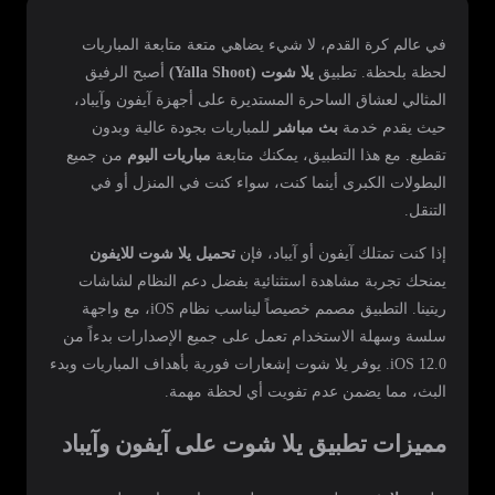
في عالم كرة القدم، لا شيء يضاهي متعة متابعة المباريات
لحظة بلحظة. تطبيق
يلا شوت (Yalla Shoot)
أصبح الرفيق
المثالي لعشاق الساحرة المستديرة على أجهزة آيفون وآيباد،
حيث يقدم خدمة
بث مباشر
للمباريات بجودة عالية وبدون
تقطيع. مع هذا التطبيق، يمكنك متابعة
مباريات اليوم
من جميع
البطولات الكبرى أينما كنت، سواء كنت في المنزل أو في
التنقل.
إذا كنت تمتلك آيفون أو آيباد، فإن
تحميل يلا شوت للايفون
يمنحك تجربة مشاهدة استثنائية بفضل دعم النظام لشاشات
ريتينا. التطبيق مصمم خصيصاً ليناسب نظام iOS، مع واجهة
سلسة وسهلة الاستخدام تعمل على جميع الإصدارات بدءاً من
iOS 12.0. يوفر يلا شوت إشعارات فورية بأهداف المباريات وبدء
البث، مما يضمن عدم تفويت أي لحظة مهمة.
مميزات تطبيق يلا شوت على آيفون وآيباد