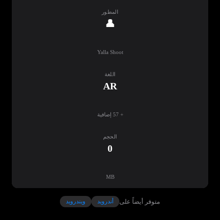
المطور
👤
Yalla Shoot
اللغة
AR
+ 57 إضافية
الحجم
0
MB
متوفر أيضاً على
أندرويد
ويندرويد