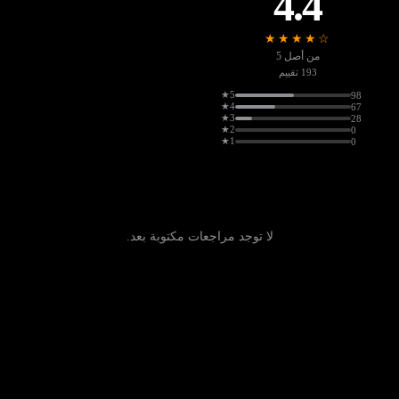
4.4
★★★★☆
من أصل 5
193 تقييم
5★
98
4★
67
3★
28
2★
0
1★
0
لا توجد مراجعات مكتوبة بعد.