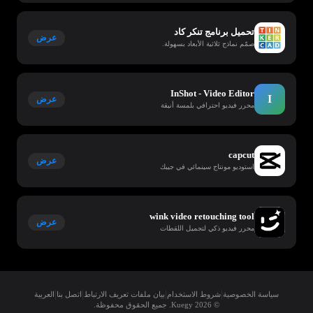
تحميل برنامج تنكر كاد
عرض
صمّم نماذج ثلاثية الأبعاد بسهولة.
InShot - Video Editor
I
عرض
محرر فيديو احترافي بلمسة أنيقة
capcut
عرض
استوديو مونتاج سينمائي في جيبك
wink video retouching tool
عرض
محرر فيديو ذكي لتجميل اللقطات
|
|
|
|
سياسة الخصوصية
شروط الاستخدام
بيان ملفات تعريف الارتباط
اتصل بنا
العربية
© 2026 Kuegy. جميع الحقوق محفوظة.