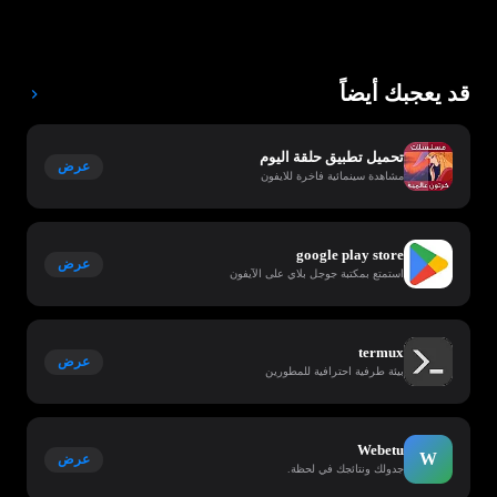
قد يعجبك أيضاً
تحميل تطبيق حلقة اليوم
عرض
مشاهدة سينمائية فاخرة للايفون
google play store
عرض
استمتع بمكتبة جوجل بلاي على الآيفون
termux
عرض
بيئة طرفية احترافية للمطورين
Webetu
W
عرض
جدولك ونتائجك في لحظة.