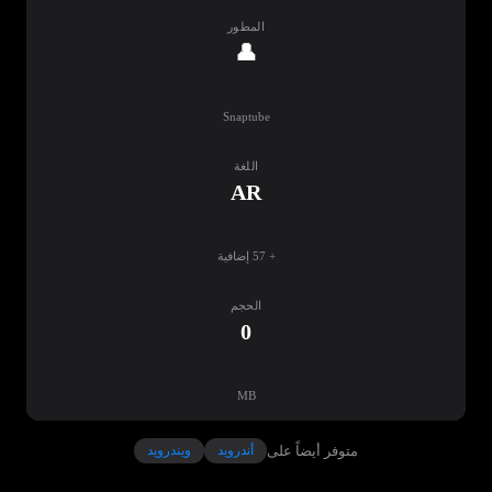
المطور
👤
Snaptube
اللغة
AR
+ 57 إضافية
الحجم
0
MB
متوفر أيضاً على
أندرويد
ويندرويد