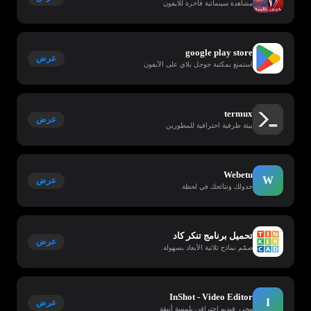
مشاهدة سينمائية فاخرة للايفون
google play store
عرض
استمتع بمكتبة جوجل بلاي على الآيفون
termux
عرض
بيئة طرفية احترافية للمطورين
Webetu
W
عرض
جدولك ونتائجك في لحظة.
تحميل برنامج تنكر كاد
عرض
صمّم نماذج ثلاثية الأبعاد بسهولة.
InShot - Video Editor
I
عرض
محرر فيديو احترافي بلمسة أنيقة