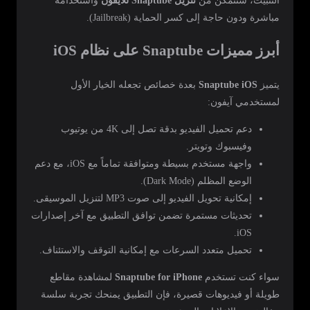
التثبيت، ستتمكن من
تنزيل Snaptube للايفون
واستخدامه
مباشرة ودون حاجة إلى كسر الحماية (Jailbreak).
أبرز مميزات Snaptube على نظام iOS
يتميز
Snaptube iOS
بعدة خصائص تجعله الخيار الأول
لمستخدمي آيفون:
دعم تحميل الفيديو بدقة تصل إلى 4K من يوتيوب
وفيسبوك وتويتر.
واجهة مستخدم بسيطة ومتوافقة تماماً مع iOS، مع دعم
الوضع المظلم (Dark Mode).
إمكانية تحويل الفيديو إلى صوت MP3 لتنزيل الموسيقى.
تحديثات مستمرة تضمن توافق التطبيق مع آخر إصدارات
iOS.
تحميل متعدد السرعات مع إمكانية التوقف والاستئناف.
سواء كنت تستخدم
Snaptube for iPhone
لمشاهدة مقاطع
طويلة أو فيديوهات قصيرة، فإن التطبيق يمنحك تجربة سلسة