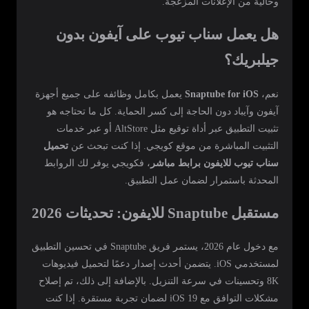
وخالية من الإعلانات المزعجة.
هل يعمل سناب تيوب على آيفون بدون
جيلبريك؟
نعم،
Snaptube for iOS
يعمل بكامل وظائفه على جميع أجهزة
آيفون وآيباد دون الحاجة إلى كسر الحماية. كل ما تحتاجه هو
تثبيت التطبيق عبر أداة توقيع مثل AltStore أو عبر خدمات
التثبيت المباشرة من موقع كويجي. إذا كنت تبحث عن
تحميل
سناب تيوب للايفون برابط مباشر
، فكويجي يوفر لك الروابط
المحدثة باستمرار لضمان عمل التطبيق.
مستقبل Snaptube للايفون: تحديثات 2026
مع دخول عام 2026، يستمر فريق Snaptube في تحسين التطبيق
لمستخدمي iOS. يتضمن أحدث إصدار دعمًا لتحميل فيديوهات
8K وتحسينات في سرعة التنزيل. بالإضافة إلى ذلك، تم إصلاح
مشكلات التوافق مع iOS 19 لضمان تجربة مستقرة. إذا كنت