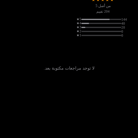
من أصل 5
204 تقييم
5★
144
4★
40
3★
20
2★
0
1★
0
لا توجد مراجعات مكتوبة بعد.