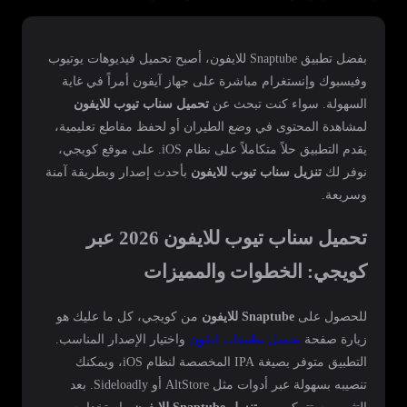
بفضل تطبيق Snaptube للايفون، أصبح تحميل فيديوهات يوتيوب
وفيسبوك وإنستغرام مباشرة على جهاز آيفون أمراً في غاية
السهولة. سواء كنت تبحث عن
تحميل سناب تيوب للايفون
لمشاهدة المحتوى في وضع الطيران أو لحفظ مقاطع تعليمية،
يقدم التطبيق حلاً متكاملاً على نظام iOS. على موقع كويجي،
نوفر لك
تنزيل سناب تيوب للايفون
بأحدث إصدار وبطريقة آمنة
وسريعة.
تحميل سناب تيوب للايفون 2026 عبر
كويجي: الخطوات والمميزات
للحصول على
Snaptube للايفون
من كويجي، كل ما عليك هو
زيارة صفحة
تحميل تطبيقات ايفون
واختيار الإصدار المناسب.
التطبيق متوفر بصيغة IPA المخصصة لنظام iOS، ويمكنك
تنصيبه بسهولة عبر أدوات مثل AltStore أو Sideloadly. بعد