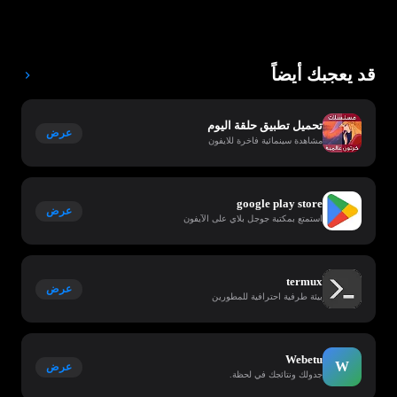
قد يعجبك أيضاً
تحميل تطبيق حلقة اليوم
عرض
مشاهدة سينمائية فاخرة للايفون
google play store
عرض
استمتع بمكتبة جوجل بلاي على الآيفون
termux
عرض
بيئة طرفية احترافية للمطورين
Webetu
W
عرض
جدولك ونتائجك في لحظة.