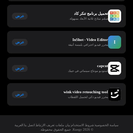
تحميل برنامج تنكر كاد
عرض
صمّم نماذج ثلاثية الأبعاد بسهولة.
InShot - Video Editor
I
عرض
محرر فيديو احترافي بلمسة أنيقة
capcut
عرض
استوديو مونتاج سينمائي في جيبك
wink video retouching tool
عرض
محرر فيديو ذكي لتجميل اللقطات
|
|
|
|
سياسة الخصوصية
شروط الاستخدام
بيان ملفات تعريف الارتباط
اتصل بنا
العربية
© 2026 Kuegy. جميع الحقوق محفوظة.