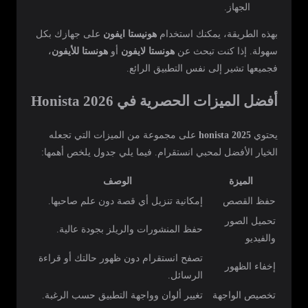
الجهاز.
بهذه الطريقة، يمكنك استخدام
هونيستا ايفون
على جهازك بكل
سهولة. إذا كنت تبحث عن
هونستا لايفون
أو
هونستا للأيفون
،
فجميعها تشير إلى نفس التطبيق الرائع.
أفضل الميزات الحصرية في Honista 2026
يحتوي
honista 2025
على مجموعة من الميزات التي تجعله
الخيار الأفضل لمحبي انستقرام. فيما يلي جدول يلخص أهمها:
الميزة
الوصف
حفظ القصص
إمكانية تنزيل أي قصة دون علم صاحبها.
تحميل الصور
حفظ المنشورات والريلز بجودة عالية.
والفيديو
تصفح انستقرام دون ظهور حالتك أو قراءة
إخفاء الظهور
الرسائل.
تخصيص الواجهة
تغيير ألوان وواجهة التطبيق حسب الرغبة.