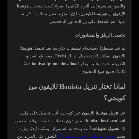
والصور مباشرة إلى ألبوم الكاميرا. سواء كنت تستخدم
هونستا
الايفون
أو
هونيستا للايفون
، فإن الميزة تعمل بسلاسة. كل ما
عليك هو الضغط على زر التحميل المخصص.
تحميل الريلز والمنشورات
لم تعد مضطرًا لاستخدام تطبيقات خارجية بعد
تحميل هونستا
للايفون
. يمكنك الآن تحميل الريلز (Reels) ومقاطع الفيديو
الطويلة بجودة عالية. يوفر
honista iphone download
دعمًا
كاملاً لجميع صيغ المحتوى.
لماذا تختار تنزيل Honista للايفون من
كويجي؟
عند
تنزيل هونستا للايفون
عبر كويجي، أنت تحصل على ملف
honista ios download
أصلي دون تعديلات خبيثة. موقعنا يضمن
لك
تحميل تطبيقات
آمنة ومحدثة باستمرار. يمكنك أيضًا زيارة
قسم
تحميل تطبيقات ايفون بصيغة IPA
للعثور على المزيد من