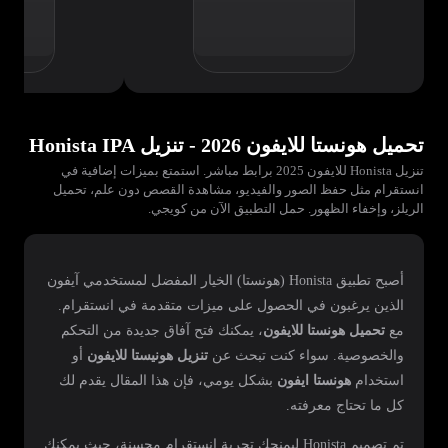
تحميل هونستا للايفون 2026 - تنزيل Honista IPA
تنزيل Honista للايفون 2025 برابط مباشر. استمتع بميزات إضافية في
انستقرام مثل حفظ الصور والفيديو، مشاهدة القصص دون علم، تحميل
الريلز، وإخفاء الظهور. حمل التطبيق الآن من كويجي.
أصبح تطبيق Honista (هونستا) الخيار المفضل لمستخدمي آيفون
الذين يرغبون في الحصول على ميزات متقدمة في انستقرام.
مع
تحميل هونستا للايفون
، يمكنك فتح آفاق جديدة من التحكم
والخصوصية. سواء كنت تبحث عن
تنزيل هونيستا للايفون
أو
استخدام
هونستا ايفون
بشكل يومي، فإن هذا المقال يقدم لك
كل ما تحتاج معرفته.
تم تصميم Honista ليمنحك تجربة انستقرام محسنة، حيث يمكنك