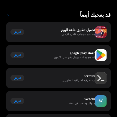
قد يعجبك أيضاً
تحميل تطبيق حلقة اليوم
عرض
مشاهدة سينمائية فاخرة للايفون
google play store
عرض
استمتع بمكتبة جوجل بلاي على الآيفون
termux
عرض
بيئة طرفية احترافية للمطورين
Webetu
W
عرض
جدولك ونتائجك في لحظة.