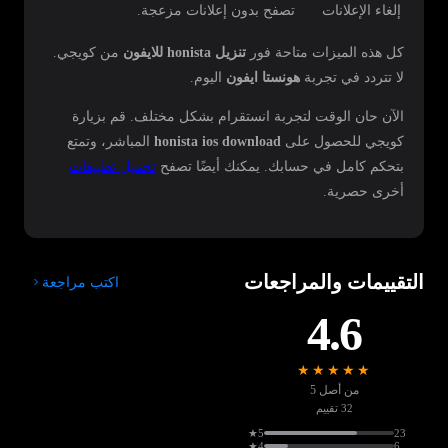
إلغاء الإعلانات
تصفح بدون إعلانات مزعجة.
كل هذه الميزات متاحة فور
تنزيل honista للايفون
من كويجي.
لا تتردد في تجربة
هونستا ايفون
اليوم.
الآن حان الوقت لتجربة انستقرام بشكل مختلف. قم بزيارة
كويجي للحصول على
honista ios download
المباشر، وتمتع
بتحكم كامل في حسابك. يمكنك أيضًا تصفح
تحميل تطبيقات
أخرى حصرية.
التقييمات والمراجعات
اكتب مراجعة
4.6
★★★★★
من أصل 5
32 تقييم
5★
23
4★
6