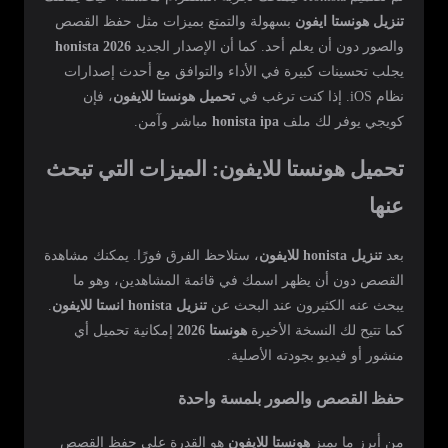
تنزيل هونستا ايفون
بسهولة والتمتع بميزات مثل حفظ القصص
والصور دون أن يعلم أحد. كما أن الإصدار الجديد
honista 2026
يجلب تحسينات كبيرة في الأداء والتوافق مع أحدث إصدارات
نظام iOS. إذا كنت ترغب في
تحميل هونستا للايفون
، فإن
كويجي يوفر لك ملف
honista ipa
مباشر وآمن.
تحميل هونستا للايفون: الميزات التي تبحث
عنها
بعد
تنزيل honista للايفون
، ستلاحظ الفرق فورًا. يمكنك مشاهدة
القصص دون أن يظهر اسمك في قائمة المشاهدين، وهو ما
يبحث عنه الكثيرون عند البحث عن
تنزيل honista انستا للايفون
.
كما تتيح لك النسخة الأخيرة
هونستا 2026
إمكانية تحميل أي
منشور أو فيديو بجودته الأصلية.
حفظ القصص والصور بلمسة واحدة
من أبرز ما يميز
هونستا للايفون
هو القدرة على حفظ القصص