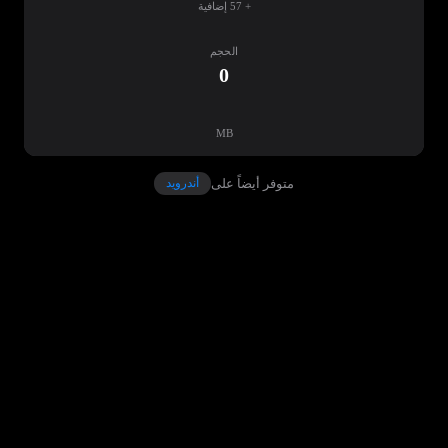
+ 57 إضافية
الحجم
0
MB
متوفر أيضاً على
أندرويد