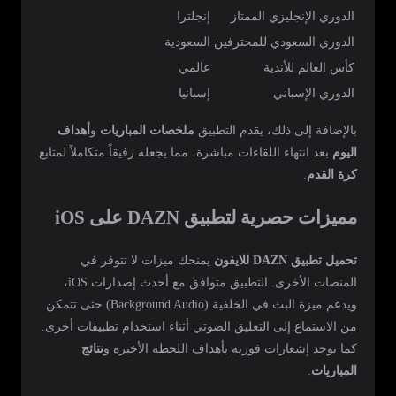
الدوري الإنجليزي الممتاز
إنجلترا
الدوري السعودي للمحترفين
السعودية
كأس العالم للأندية
عالمي
الدوري الإسباني
إسبانيا
بالإضافة إلى ذلك، يقدم التطبيق
ملخصات المباريات
و
أهداف
اليوم
بعد انتهاء اللقاءات مباشرة، مما يجعله رفيقاً متكاملاً لمتابع
كرة القدم
.
مميزات حصرية لتطبيق DAZN على iOS
تحميل تطبيق DAZN للايفون
يمنحك ميزات لا تتوفر في
المنصات الأخرى. التطبيق متوافق مع أحدث إصدارات iOS،
ويدعم ميزة البث في الخلفية (Background Audio) حتى تتمكن
من الاستماع إلى التعليق الصوتي أثناء استخدام تطبيقات أخرى.
كما توجد إشعارات فورية بأهداف اللحظة الأخيرة و
نتائج
المباريات
.