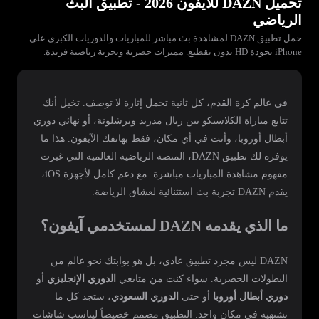
تحميل DAZN للايفون 2026 - تطبيق البث
الرياضي
حمل تطبيق DAZN لمشاهدة بث مباشر للمباريات والدوريات الكبرى على
iPhone بجودة HD بدون تقطيع. مميزات حصرية وتجربة رياضية فريدة.
في عالم كرة القدم، كل ثانية تحمل إثارة لا توصف. تخيل أنك
تتابع مباراة الكلاسيكو بين ريال مدريد وبرشلونة، أو نهائي دوري
أبطال أوروبا، وأنت في أي مكان، فقط بهاتفك الآيفون. هذا ما
يوفره لك تطبيق DAZN، المنصة الرياضية العالمية التي غيرت
مفهوم مشاهدة المباريات مباشرة. مع دعم كامل لأجهزة iOS،
يقدم DAZN تجربة بث استثنائية لعشاق الرياضة.
ما الذي يقدمه DAZN لمستخدمي آيفون؟
DAZN ليس مجرد تطبيق عادي، بل هو بوابتك نحو عالم من
البطولات الحصرية. سواء كنت من متابعي
الدوري الإنجليزي
أو
دوري أبطال أوروبا
أو حتى
الدوري السعودي
، ستجد كل ما
تشتهيه في مكان واحد. التطبيق مصمم خصيصاً ليناسب شاشات