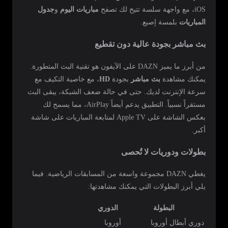
iOS، مع واجهة سلسة تتيح لك تصفح
مباريات اليوم
و
جدول
المباريات
بلمسة إصبع.
بث مباشر بجودة عالية دون تقطيع
من أبرز ما يميز DAZN على الآيفون هو تقنية البث المتطورة.
يمكنك مشاهدة
بث مباشر
بجودة
HD
، مع خاصية التكيف مع
سرعة الإنترنت لديك. حتى في حالة ضعف الشبكة، يبقى البث
مستقراً نسبياً. التطبيق يدعم أيضاً AirPlay، مما يسمح لك
بعكس الشاشة على Apple TV لمتابعة المباريات على شاشة
أكبر.
بطولات ودوريات لا تُحصى
يغطي DAZN مجموعة واسعة من المسابقات الرياضية. فيما
يلي أبرز البطولات التي يمكنك مشاهدتها:
البطولة
الدوري
دوري أبطال أوروبا
أوروبا