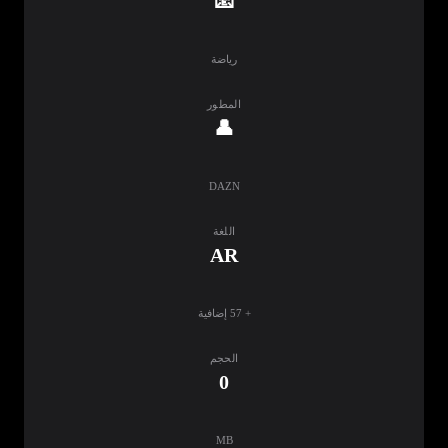
📧
رياضة
المطور
👤
DAZN
اللغة
AR
+ 57 إضافية
الحجم
0
MB