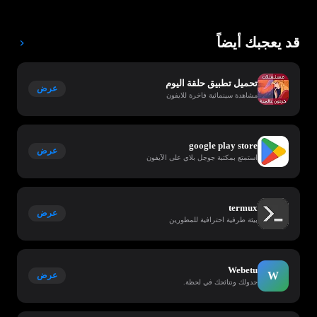
قد يعجبك أيضاً
تحميل تطبيق حلقة اليوم
عرض
مشاهدة سينمائية فاخرة للايفون
google play store
عرض
استمتع بمكتبة جوجل بلاي على الآيفون
termux
عرض
بيئة طرفية احترافية للمطورين
Webetu
W
عرض
جدولك ونتائجك في لحظة.