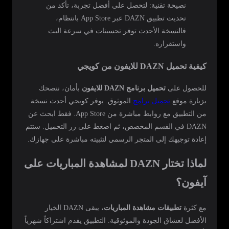
نصيحة تقنية: لتحصل على أفضل تجربة، تأكد من
تحديث تطبيق DAZN عبر App Store بانتظام،
فالنسخة الأحدث توفر تحسينات في سرعة البث
واستقراره.
كيفية تحميل DAZN للايفون من كويجي
للحصول على
تحميل برنامج DAZN للايفون
بأمان، ننصحك
بزيارة موقع
تحميل برامج
الموثوق. يوفر كويجي أحدث نسخة
من التطبيق مع روابط مباشرة من App Store. فقط ابحث عن
DAZN في القسم المخصص، ثم اضغط على زر التحميل. ستتم
إعادة توجيهك إلى المتجر الرسمي لتثبيته مباشرة على جهازك.
لماذا تختار DAZN لمشاهدة المباريات على
آيفون؟
مع كثرة
تطبيقات مشاهدة المباريات
، يبقى DAZN الخيار
الأفضل لعشاق الجودة والموثوقية. التطبيق يقدم اشتراكاً شهرياً