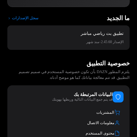
ما الجديد
سجل الإصدارات
تطبيق بث رياضي مباشر
•
الإصدار 2.45.60
منذ شهر
خصوصية التطبيق
يلتزم المطور DAZN بأن تكون خصوصية المستخدم في صميم تصميم
التطبيق. قد تتم معالجة بياناتك كما هو موضح أدناه.
البيانات المرتبطة بك
قد يتم جمع البيانات التالية وربطها بهويتك
المشتريات
معلومات الاتصال
محتوى المستخدم