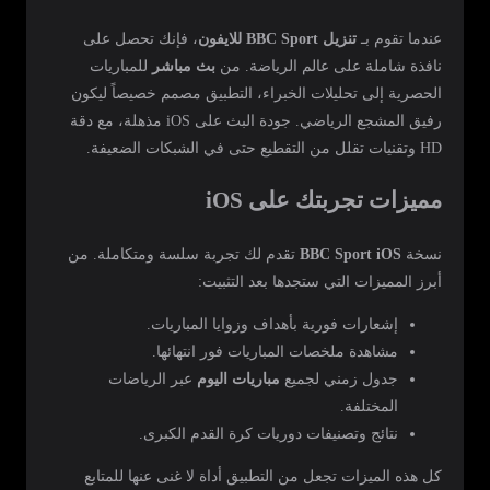
عندما تقوم بـ
تنزيل BBC Sport للايفون
، فإنك تحصل على
نافذة شاملة على عالم الرياضة. من
بث مباشر
للمباريات
الحصرية إلى تحليلات الخبراء، التطبيق مصمم خصيصاً ليكون
رفيق المشجع الرياضي. جودة البث على iOS مذهلة، مع دقة
HD وتقنيات تقلل من التقطيع حتى في الشبكات الضعيفة.
مميزات تجربتك على iOS
نسخة
BBC Sport iOS
تقدم لك تجربة سلسة ومتكاملة. من
أبرز المميزات التي ستجدها بعد التثبيت:
إشعارات فورية بأهداف وزوايا المباريات.
مشاهدة ملخصات المباريات فور انتهائها.
جدول زمني لجميع
مباريات اليوم
عبر الرياضات
المختلفة.
نتائج وتصنيفات دوريات كرة القدم الكبرى.
كل هذه الميزات تجعل من التطبيق أداة لا غنى عنها للمتابع