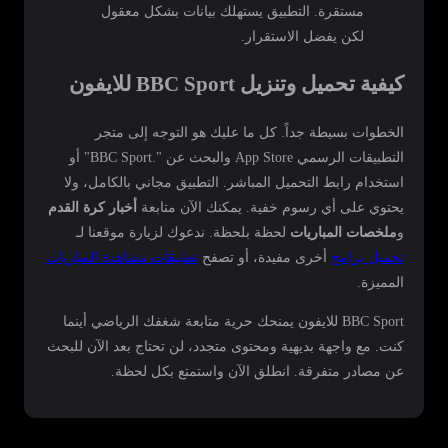
مستقرة. التطبيق يستهلك بيانات بشكل معقول
لكن يفضل الاستقرار.
كيفية تحميل وتنزيل BBC Sport للايفون
الخطوات بسيطة جداً. كل ما عليك هو التوجه إلى متجر
التطبيقات الرسمي App Store والبحث عن ".BBC Sport" أو
استخدام رابط التحميل المباشر. التطبيق مجاني بالكامل، ولا
يحتوي على أي رسوم خفية. يمكنك الآن متابعة
أخبار كرة القدم
و
ملخصات المباريات
لحظة بلحظة. ندعوك لزيارة موقعنا لـ
تحميل برامج
أخرى مفيدة، أو تصفح
تطبيقات مشاهدة المباريات
المميزة.
BBC Sport للايفون يمنحك حرية متابعة شغفك الرياضي أينما
كنت. مع واجهة بديهية ومحتوى متجدد، لن تحتاج بعد الآن للبحث
عن مصادر متفرقة. انطلق الآن واستمتع بكل لحظة.