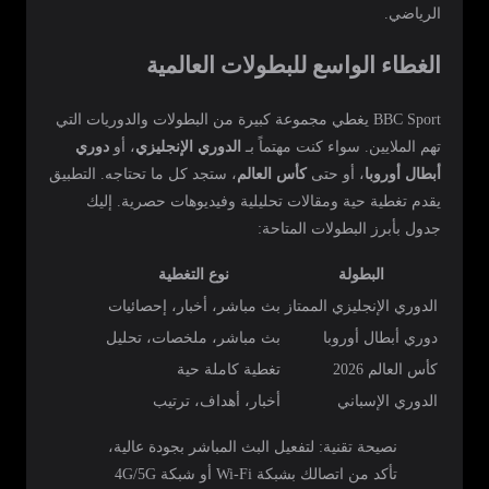
الرياضي.
الغطاء الواسع للبطولات العالمية
BBC Sport يغطي مجموعة كبيرة من البطولات والدوريات التي
تهم الملايين. سواء كنت مهتماً بـ
الدوري الإنجليزي
، أو
دوري
أبطال أوروبا
، أو حتى
كأس العالم
، ستجد كل ما تحتاجه. التطبيق
يقدم تغطية حية ومقالات تحليلية وفيديوهات حصرية. إليك
جدول بأبرز البطولات المتاحة:
البطولة
نوع التغطية
الدوري الإنجليزي الممتاز
بث مباشر، أخبار، إحصائيات
دوري أبطال أوروبا
بث مباشر، ملخصات، تحليل
كأس العالم 2026
تغطية كاملة حية
الدوري الإسباني
أخبار، أهداف، ترتيب
نصيحة تقنية: لتفعيل البث المباشر بجودة عالية،
تأكد من اتصالك بشبكة Wi-Fi أو شبكة 4G/5G