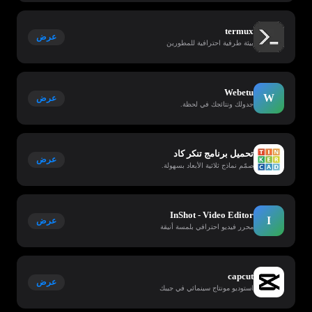
termux
عرض
بيئة طرفية احترافية للمطورين
Webetu
W
عرض
جدولك ونتائجك في لحظة.
تحميل برنامج تنكر كاد
عرض
صمّم نماذج ثلاثية الأبعاد بسهولة.
InShot - Video Editor
I
عرض
محرر فيديو احترافي بلمسة أنيقة
capcut
عرض
استوديو مونتاج سينمائي في جيبك