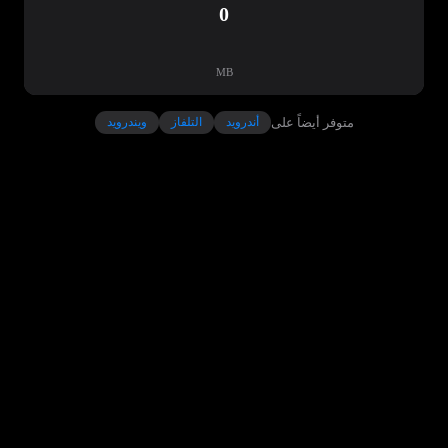
0
MB
متوفر أيضاً على
أندرويد
التلفاز
ويندرويد