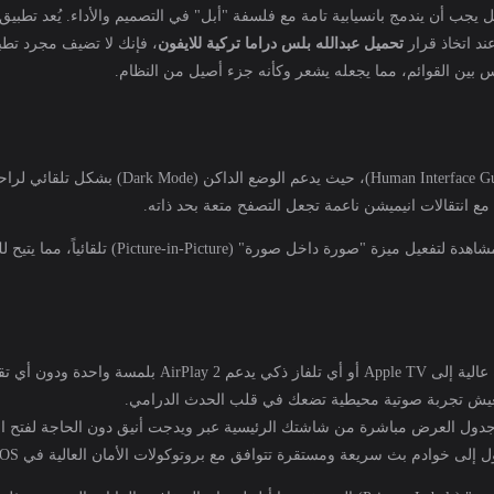
يداً فحسب، بل يجب أن يندمج بانسيابية تامة مع فلسفة "أبل" في التصميم والأداء. يُعد 
تحميل عبدالله بلس دراما تركية للايفون
، فإنك لا تضيف مجرد تطب
بين القوائم، مما يجعله يشعر وكأنه جزء أصيل من النظام.
ع انتقالات انيميشن ناعمة تجعل التصفح متعة بحد ذاته.
ة واحدة ودون أي تقطيع.
جدول العرض مباشرة من شاشتك الرئيسية عبر ويدجت أنيق دون الحاجة لفتح ال
بث سريعة ومستقرة تتوافق مع بروتوكولات الأمان العالية في iOS، مما يقلل من استهلاك البطارية مقارنة بمشاهدة الويب.