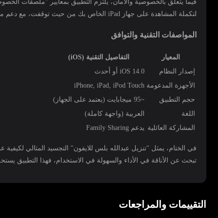
فيما يتعلق بالخصوصية والأمان، يلتزم التطبيق بمعايير "ملصقات الخصوصية" (Privacy Labels) التي تفرضها أبل لضمان الشفافية. البيانات المخزنة، مثل سجل المشاهدة وقائمة المفضلة، يمكن مزام
لتكملة المشاهدة على جهاز iPad الخاص بك من حيث توقفت، مع دعم ميزة Handoff للتنقل السريع بين الأجهزة.
المواصفات التقنية والتوافق
المعيار
التفاصيل التقنية (iOS)
إصدار النظام
iOS 14.0 أو أحدث
الأجهزة المدعومة
iPhone, iPad, iPod Touch
حجم التطبيق
~95 ميجابايت (يعتمد على الجهاز)
اللغة
العربية (واجهة كاملة)
المشاركة العائلية
يدعم Family Sharing
في الختام، يمثل "تنزيل عبدالله بلس للايفون" التجسيد المثالي لكيفية 
تبحث عن الأناقة في الأداء والسهولة في الاستخدام، فهذا التطبيق يستحق 
التقييمات والمراجعات