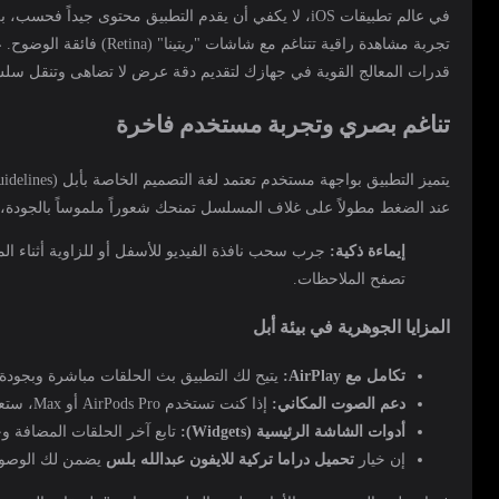
في عالم تطبيقات iOS، لا يكفي أن يقدم التطبيق محتوى ج
تجربة مشاهدة راقية تتناغم مع شاشات "ريتينا" (Retina) فائقة الوضوح. عند اتخاذ قرار
قدرات المعالج القوية في جهازك لتقديم دقة عرض لا تضاهى وتنقل سلس 
تناغم بصري وتجربة مستخدم فاخرة
عند الضغط مطولاً على غلاف المسلسل تمنحك شعوراً ملموساً بالجودة، م
إيماءة ذكية:
تصفح الملاحظات.
المزايا الجوهرية في بيئة أبل
تكامل مع AirPlay:
يتيح لك التطبيق بث الحلقات مباشرة وبجودة عالية إلى Apple TV أو أي تلفاز ذكي يدعم AirPlay 2 بلمس
دعم الصوت المكاني:
إذا كنت تستخدم AirPods Pro أو Max، ستعيش تجربة صوتية محيطية تضعك في قلب الحدث الدرامي.
أدوات الشاشة الرئيسية (Widgets):
تابع آخر الحلقات المضافة و
إن خيار
تحميل دراما تركية للايفون عبدالله بلس
يضمن لك الوصول إلى خوادم 