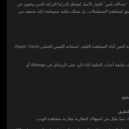
تطبيق "عبدالله بلس" الخيار الأمثل لعشاق الدراما التركية الذين يبحثون عن
يق لمشاهدة المسلسلات، بل تمتلك مكتبة سينمائية ذكية تستفيد من
يتميز التطبيق بواجهة مستخدم تعتمد لغة التصميم الخاصة بأبل (Human Interface Guidelines)، حيث يدعم الوضع الداكن (Dark Mode) بشكل تلقائي لراحة العين أثناء المشاهدة الليلية. استجابة اللمس الحسّي (Haptic Touch)
جرب سحب نافذة الفيديو للأسفل أو للزاوية أثناء المشاهدة لتفعيل ميزة "صورة داخل صورة" (Picture-in-Picture) تلقائياً، مما يتيح لك متابعة أحداث الحلقة أثناء الرد على الرسائل في iMessage أو
تطبيق.