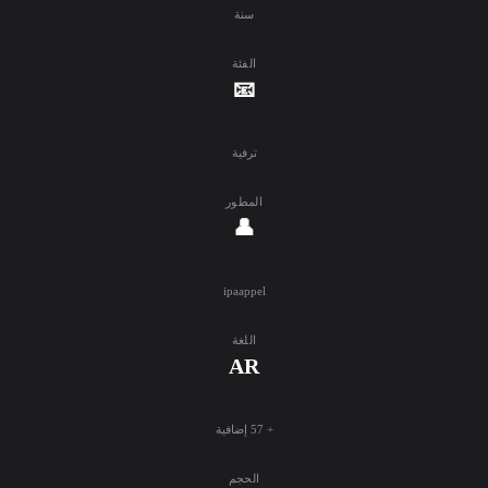
سنة
الفئة
📧
ترفية
المطور
👤
ipaappel
اللغة
AR
+ 57 إضافية
الحجم