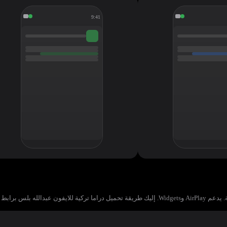
9:41
س برابط مباشر.